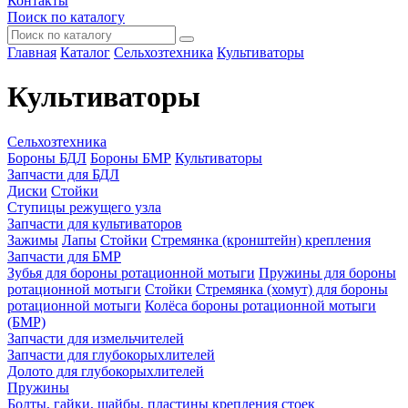
Контакты
Поиск по каталогу
Главная
Каталог
Сельхозтехника
Культиваторы
Культиваторы
Сельхозтехника
Бороны БДЛ
Бороны БМР
Культиваторы
Запчасти для БДЛ
Диски
Стойки
Ступицы режущего узла
Запчасти для культиваторов
Зажимы
Лапы
Стойки
Стремянка (кронштейн) крепления
Запчасти для БМР
Зубья для бороны ротационной мотыги
Пружины для бороны
ротационной мотыги
Стойки
Стремянка (хомут) для бороны
ротационной мотыги
Колёса бороны ротационной мотыги
(БМР)
Запчасти для измельчителей
Запчасти для глубокорыхлителей
Долото для глубокорыхлителей
Пружины
Болты, гайки, шайбы, пластины крепления стоек